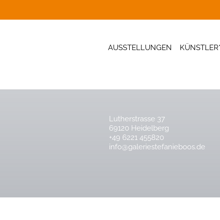
AUSSTELLUNGEN
KÜNSTLER
Lutherstrasse 37
69120 Heidelberg
+49 6221 455820
info@galeriestefanieboos.de