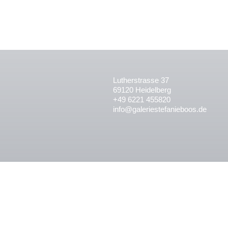
Lutherstrasse 37
69120 Heidelberg
+49 6221 455820
info@galeriestefanieboos.de