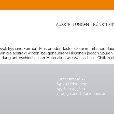
AUSSTELLUNGEN
KÜNSTLER
vetskyy sind Formen, Muster oder Raster, die er im urbanen Raum
chen die abstrakt wirken, bei genauerem Hinsehen jedoch Spuren
dung unterschiedlichster Materialien wie Wachs, Lack, Chiffon et
Lutherstrasse 37
69120 Heidelberg
+49 6221 455820
info@galeriestefanieboos.de