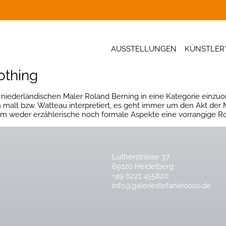
AUSSTELLUNGEN
KÜNSTLER
othing
 niederländischen Maler Roland Berning in eine Kategorie einzuor
malt bzw. Watteau interpretiert, es geht immer um den Akt der M
em weder erzählerische noch formale Aspekte eine vorrangige Rol
Lutherstrasse 37
69120 Heidelberg
+49 6221 455820
info@galeriestefanieboos.de