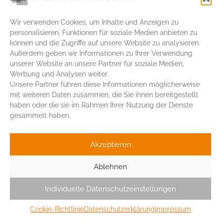
Cookie-Richtlinie (EU)
Wir verwenden Cookies, um Inhalte und Anzeigen zu
personalisieren, Funktionen für soziale Medien anbieten zu
können und die Zugriffe auf unsere Website zu analysieren.
Außerdem geben wir Informationen zu Ihrer Verwendung
unserer Website an unsere Partner für soziale Medien,
Werbung und Analysen weiter.
Unsere Partner führen diese Informationen möglicherweise
Lutherstrasse 37
mit weiteren Daten zusammen, die Sie ihnen bereitgestellt
69120 Heidelberg
+49 6221 455820
haben oder die sie im Rahmen Ihrer Nutzung der Dienste
info@galeriestefanieboos.de
gesammelt haben.
© 2026 Stefanie Boos
Akzeptieren
Ablehnen
Individuelle Datenschutzeinstellungen
Cookie-Richtlinie
Datenschutzerklärung
Impressum